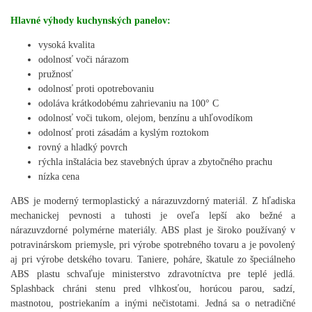
Hlavné výhody kuchynských panelov:
vysoká kvalita
odolnosť voči nárazom
pružnosť
odolnosť proti opotrebovaniu
odoláva krátkodobému zahrievaniu na 100° C
odolnosť voči tukom, olejom, benzínu a uhľovodíkom
odolnosť proti zásadám a kyslým roztokom
rovný a hladký povrch
rýchla inštalácia bez stavebných úprav a zbytočného prachu
nízka cena
ABS je moderný termoplastický a nárazuvzdorný materiál. Z hľadiska
mechanickej pevnosti a tuhosti je oveľa lepší ako bežné a
nárazuvzdorné polymérne materiály. ABS plast je široko používaný v
potravinárskom priemysle, pri výrobe spotrebného tovaru a je povolený
aj pri výrobe detského tovaru. Taniere, poháre, škatule zo špeciálneho
ABS plastu schvaľuje ministerstvo zdravotníctva pre teplé jedlá.
Splashback chráni stenu pred vlhkosťou, horúcou parou, sadzí,
mastnotou, postriekaním a inými nečistotami. Jedná sa o netradičné