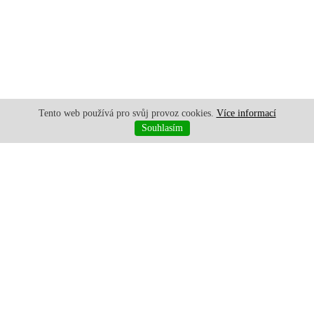
Tento web používá pro svůj provoz cookies.
Více informací
Souhlasím
+421 907 644 982
|
+421 907 021 322
|
obchod@stavebnyraj.sk
JM-DODOS s.r.o. | © 2015 - 2026 |
created by Websy