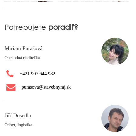
Potrebujete
poradiť?
Miriam Purašová
Obchodná riaditeľka
+421 907 644 982
purasova@stavebnyraj.sk
Jiří Dosedla
Odbyt, logistika