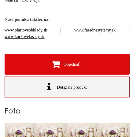
bude cítiť ako v raji.
Naša ponuka taktiež na:
www.plastoveobklady.sk
|
www.fasadnesystemy.sk
|
www.korkovefasady.sk
Objednať
Dotaz na produkt
Foto