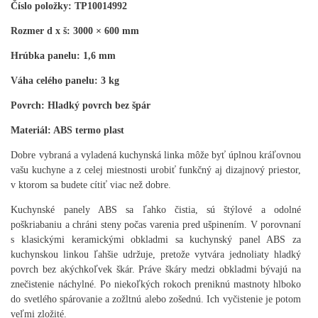
Číslo položky:
TP10014992
Rozmer d x š: 3000 × 600 mm
Hrúbka panelu: 1,6 mm
Váha celého panelu: 3 kg
Povrch: Hladký povrch bez špár
Materiál: ABS termo plast
Dobre vybraná a vyladená kuchynská linka môže byť úplnou kráľovnou
vašu kuchyne a z celej miestnosti urobiť funkčný aj dizajnový priestor,
v ktorom sa budete cítiť viac než dobre
.
Kuchynské panely
ABS
sa ľahko čistia
,
sú štýlové a odolné
poškriabaniu a chráni steny počas varenia pred ušpinením
.
V porovnaní
s klasickými keramickými obkladmi sa kuchynský panel ABS za
kuchynskou linkou ľahšie udržuje
,
pretože vytvára jednoliaty hladký
povrch bez akýchkoľvek škár
.
Práve škáry medzi obkladmi bývajú na
znečistenie náchylné
.
Po niekoľkých rokoch preniknú mastnoty hlboko
do svetlého spárovanie a zožltnú alebo zošednú
.
Ich vyčistenie je potom
veľmi zložité
.