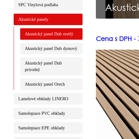
Akustic
SPC Vinylová podlaha
Akustické panely
Akustický panel Dub svetlý
Cena s DPH - 7
Akustický panel Dub dymový
Akustický panel Dub
prírodný
Akustický panel Orech
Lamelové obklady LINERO
Samolepiace PVC obklady
Samolepiace EPE obklady