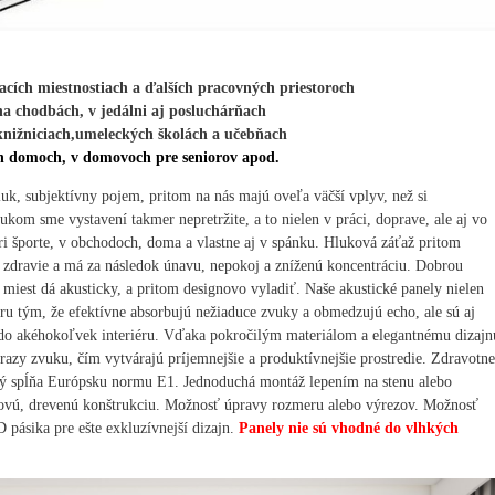
acích miestnostiach a ďalších pracovných priestoroch
na chodbách, v jedálni aj posluchárňach
 knižniciach,umeleckých školách a učebňach
ch domoch, v domovoch pre seniorov apod.
uk, subjektívny pojem, pritom na nás majú oveľa väčší vplyv, než si
kom sme vystavení takmer nepretržite, a to nielen v práci, doprave, ale aj vo
i športe, v obchodoch, doma a vlastne aj v spánku. Hluková záťaž pritom
 zdravie a má za následok únavu, nepokoj a zníženú koncentráciu. Dobrou
a miest dá akusticky, a pritom designovo vyladiť. Naše akustické panely nielen
oru tým, že efektívne absorbujú nežiaduce zvuky a obmedzujú echo, ale sú aj
 do akéhokoľvek interiéru. Vďaka pokročilým materiálom a elegantnému dizajn
razy zvuku, čím vytvárajú príjemnejšie a produktívnejšie prostredie.
Zdravotne
rý spĺňa Európsku normu E1. Jednoduchá montáž lepením na stenu alebo
ovú, drevenú konštrukciu.
Možnosť úpravy rozmeru alebo výrezov.
Možnosť
 pásika pre ešte exkluzívnejší dizajn.
Panely nie sú vhodné do vlhkých