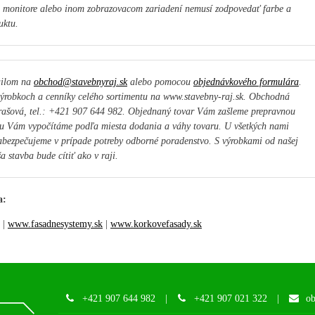
a monitore alebo inom zobrazovacom zariadení nemusí zodpovedať farbe a
uktu.
ailom na
obchod@stavebnyraj.sk
alebo pomocou
objednávkového formulára
.
ýrobkoch a cenníky celého sortimentu na www.stavebny-raj.sk. Obchodná
rašová, tel.: +421 907 644 982. Objednaný tovar Vám zašleme prepravnou
u Vám vypočítáme podľa miesta dodania a váhy tovaru. U všetkých nami
bezpečujeme v prípade potreby odborné poradenstvo. S výrobkami od našej
a stavba bude cítiť ako v raji.
a:
|
www.fasadnesystemy.sk
|
www.korkovefasady.sk
+421 907 644 982
|
+421 907 021 322
|
ob