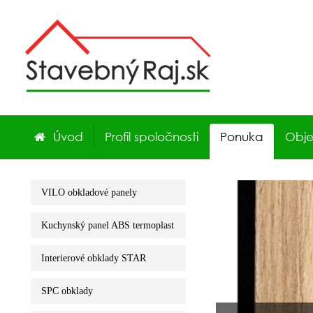
Úvod
Profil spoločnosti
Ponuka
Obj
VILO obkladové panely
Kuchynský panel ABS termoplast
Interierové obklady STAR
SPC obklady