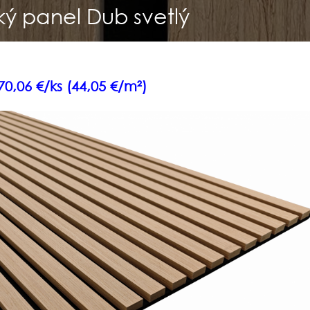
ký panel Dub svetlý
0,06 €/ks (44,05 €/m²)