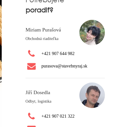
poradiť?
Miriam Purašová
Obchodná riaditeľka
+421 907 644 982
purasova@stavebnyraj.sk
Jiří Dosedla
Odbyt, logistika
+421 907 021 322