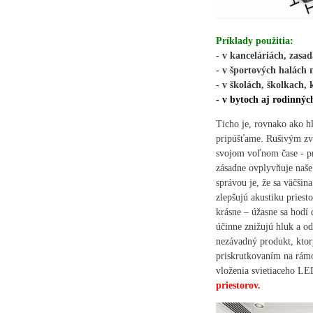
Príklady použit
ia:
-
v kanceláriách, zasad
-
v športových halách 
-
v školách, školkach,
- v bytoch aj rodinný
Ticho je, rovnako ako hl
pripúšťame. Rušivým zvu
svojom voľnom čase - pr
zásadne ovplyvňuje naše
správou je, že sa väčšin
zlepšujú akustiku priest
krásne – úžasne sa hodí
účinne znižujú hluk a od
nezávadný produkt, kto
priskrutkovaním na rám
vloženia svietiaceho LED
priestorov.