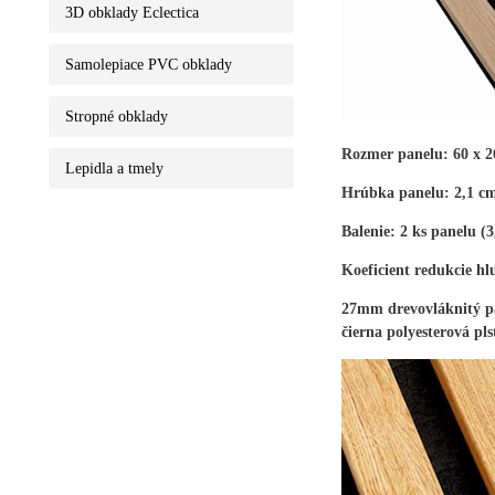
3D obklady Eclectica
Samolepiace PVC obklady
Stropné obklady
Rozmer panelu: 60 x 26
Lepidla a tmely
Hrúbka panelu: 2,1 c
Balenie: 2 ks panelu (
Koeficient redukcie h
27mm drevovláknitý pa
čierna polyesterová pls