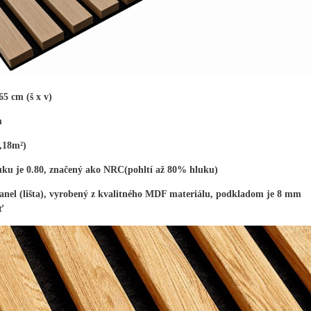
5 cm (š x v)
m
3,18m²)
luku je 0.80, značený ako NRC(pohltí až 80% hluku)
nel (lišta), vyrobený z kvalitného MDF materiálu, podkladom je 8 mm
ť