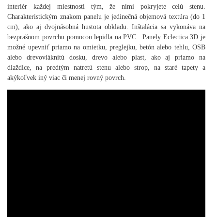
interiér každej miestnosti tým, že nimi pokryjete celú stenu.
Charakteristickým znakom panelu je jedinečná objemová textúra (do 1
cm), ako aj dvojnásobná hustota obkladu. Inštalácia sa vykonáva na
bezprašnom povrchu pomocou lepidla na PVC. Panely Eclectica 3D je
možné upevniť priamo na omietku, preglejku, betón alebo tehlu, OSB
alebo drevovláknitú dosku, drevo alebo plast, ako aj priamo na
dlaždice, na predtým natretú stenu alebo strop, na staré tapety a
akýkoľvek iný viac či menej rovný povrch.