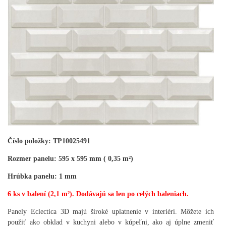
Číslo položky: TP10025491
Rozmer panelu: 595 x 595 mm ( 0,35 m²)
Hrúbka panelu: 1 mm
6 ks v balení (2,1 m²). Dodávajú sa len po celých baleniach.
Panely Eclectica 3D majú široké uplatnenie v interiéri. Môžete ich
použiť ako obklad v kuchyni alebo v kúpeľni, ako aj úplne zmeniť