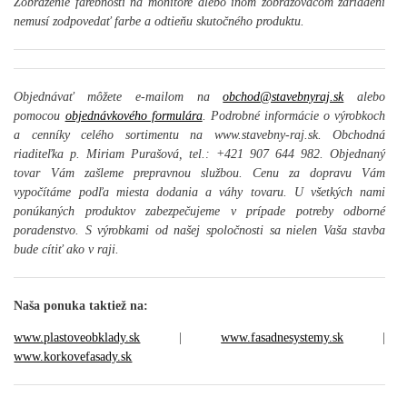
Zobrazenie farebnosti na monitore alebo inom zobrazovacom zariadení
nemusí zodpovedať farbe a odtieňu skutočného produktu.
Objednávať môžete e-mailom na
obchod@stavebnyraj.sk
alebo
pomocou
objednávkového formulára
. Podrobné informácie o výrobkoch
a cenníky celého sortimentu na www.stavebny-raj.sk. Obchodná
riaditeľka p. Miriam Purašová, tel.: +421 907 644 982. Objednaný
tovar Vám zašleme prepravnou službou. Cenu za dopravu Vám
vypočítáme podľa miesta dodania a váhy tovaru. U všetkých nami
ponúkaných produktov zabezpečujeme v prípade potreby odborné
poradenstvo. S výrobkami od našej spoločnosti sa nielen Vaša stavba
bude cítiť ako v raji.
Naša ponuka taktiež na:
www.plastoveobklady.sk
|
www.fasadnesystemy.sk
|
www.korkovefasady.sk