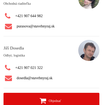
Obchodná riaditeľka
+421 907 644 982
purasova@stavebnyraj.sk
Jiří Dosedla
Odbyt, logistika
+421 907 021 322
dosedla@stavebnyraj.sk
Objednať